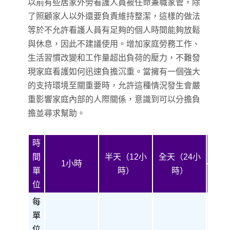
以前有些居家外勞看護人員被任命兼職家管，除
了照顧家人以外還要負責維持整潔，這樣的做法
等於不允許看護人員有足夠的個人時間能夠放鬆
與休息，因此不建議使用。增加家庭勞務工作、
生活習慣改變和工作量超出負荷的壓力，不難發
現家庭看護如何迅速負擔沉重。當擁有一個強大
的支持環境至關重要時，允許這種情況發生會嚴
重影響家庭內部的人際關係，意識到可以分擔負
擔並尋求幫助。
時
間
半天（12小
全天（24小
1小時
單
時）
時）
位
每
單
位